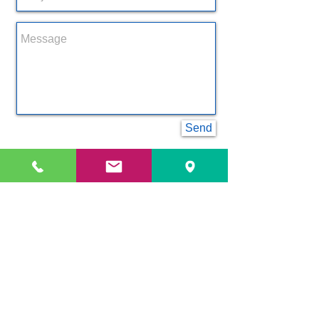
Send
האורגים 8 חולון
טל:
077-5405880
/פקס:
077-
/
5405890
hadelet@gmail.com
​לאתר זה הועלו תכנים רבים ותמונות