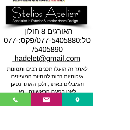
האורגים 8 חולון
טל:
077-5405880
/פקס:
077-
/
5405890
hadelet@gmail.com
​לאתר זה הועלו תכנים רבים ותמונות
איכותיות רבות לנוחיות המעיינים
והמבלים באתר, ולכן האתר נטען
לאט בפעם הראשונה - נא
סבלנותכם בבקשה התמונות טובות
ואיכותיות ומסבירות טוב מאלף
מילים!
כל זכויות היוצרים בנוגע לכל חלק