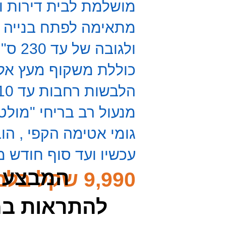
מושלמת לבית דירות ו
מתאימה לפתח בנייה 100-120 ס"מ
ולגובה של עד 230 ס"מ בגוון לבחירה
כוללת משקוף מעץ אלון
הלבשות רחבות עד 10 ס"מ מעץ אלון גושני תואם
מנעול רב בריחי "מולטי-
גומי אטימה הקפי ,
הוב
עכשיו ועד סוף חודש 
המבצע 
9,990 שקל בלבד.