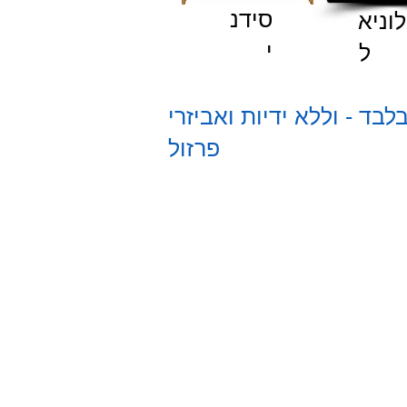
סידנ
לוניא
י
ד - וללא ידיות ואביזרי
פרזול