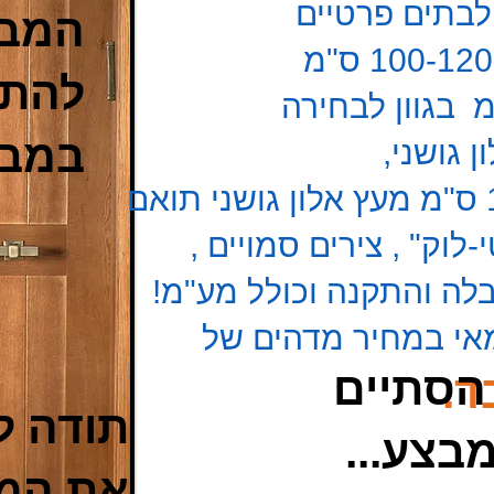
לבתים פרטיים
המבצ
להתר
במבצ
 גושני,
לוק" , צירים סמויים ,
לה והתקנה וכולל מע"מ!
מאי במחיר מדהים של
הסתיים
תודה ל
...להתראות במבצע
את המח