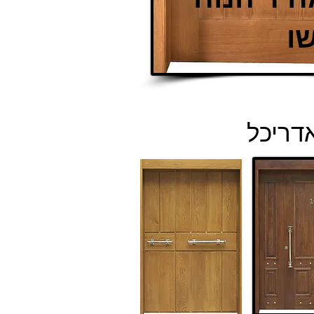
ו
דריכל