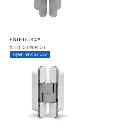
ESTETIC 40/A
מחיר מבצע
מחיר רגיל
₪118.00
₪94.00
עכשיו במחיר השקה