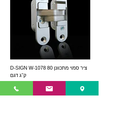
D-SIGN W-1078 ציר סמוי מתכוונן 80
ק"ג דגם
מחיר מבצע
מחיר רגיל
₪200.00
₪122.00
האורגים 8 חולון
טל:
077-5405880
/פקס:
077-