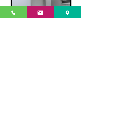
WHITE ICE
דלת כניסה חד כנפית דגם
"ICE" העשויה
משילדת האלומיניום
הקשיחה לפתח בנייה
130/260 ס"מ
המאופיינת במשקוף